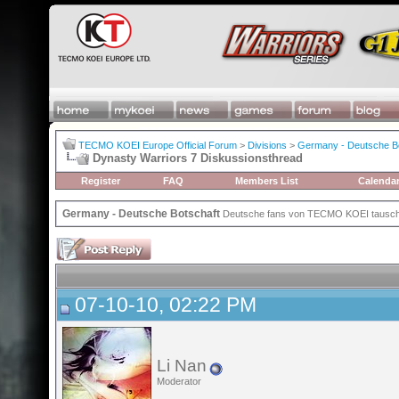
TECMO KOEI Europe Official Forum
>
Divisions
>
Germany - Deutsche Bo
Dynasty Warriors 7 Diskussionsthread
Register
FAQ
Members List
Calenda
Germany - Deutsche Botschaft
Deutsche fans von TECMO KOEI tausche
07-10-10, 02:22 PM
Li Nan
Moderator