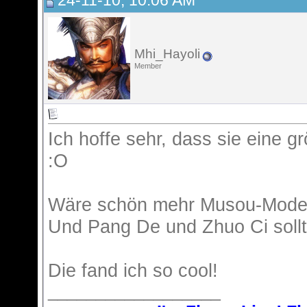
24-11-10, 10:06 AM
Mhi_Hayoli
Member
Ich hoffe sehr, dass sie eine g
:O
Wäre schön mehr Musou-Mode C
Und Pang De und Zhuo Ci sollt
Die fand ich so cool!
__________________