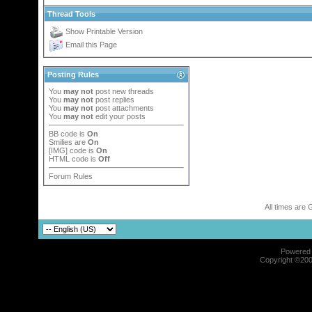
Thread Tools
Show Printable Version
Email this Page
Posting Rules
You
may not
post new threads
You
may not
post replies
You
may not
post attachments
You
may not
edit your posts
BB code
is
On
Smilies
are
On
[IMG]
code is
On
HTML code is
Off
Forum Rules
All times are
Powered b
Copyright ©2000