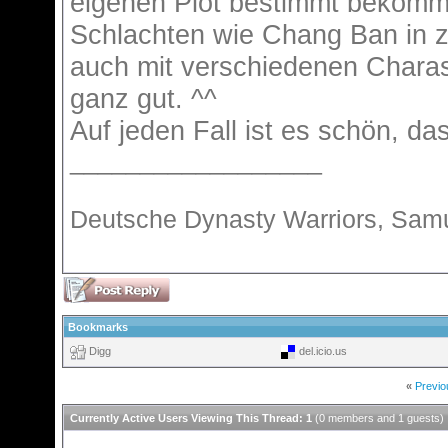
eigenen Plot bestimmt bekomme
Schlachten wie Chang Ban in z
auch mit verschiedenen Charas
ganz gut. ^^
Auf jeden Fall ist es schön, da
__________________
Deutsche Dynasty Warriors, Samu
Bookmarks
Digg
del.icio.us
«
Previo
Currently Active Users Viewing This Thread: 1
(0 members and 1 guests)