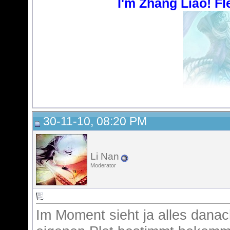
I'm Zhang Liao! Fle
30-11-10, 08:20 PM
Li Nan
Moderator
Im Moment sieht ja alles danac